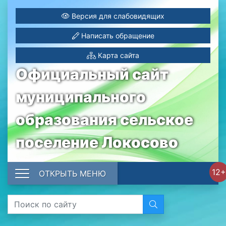
Версия для слабовидящих
Написать обращение
Карта сайта
Официальный сайт
муниципального
образования сельское
поселение Локосово
12+
ОТКРЫТЬ МЕНЮ