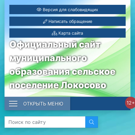
Версия для слабовидящих
Написать обращение
Карта сайта
Официальный сайт
муниципального
образования сельское
поселение Локосово
12+
ОТКРЫТЬ МЕНЮ