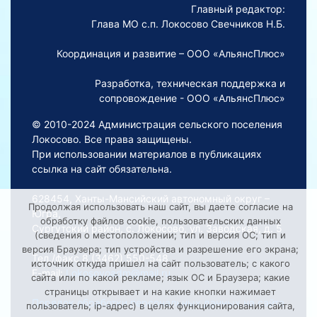
Главный редактор:
Глава МО с.п. Локосово Свечников Н.Б.
Координация и развитие – ООО «АльянсПлюс»
Разработка, техническая поддержка и
сопровождение - ООО «АльянсПлюс»
© 2010-2024 Администрация сельского поселения
Локосово. Все права защищены.
При использовании материалов в публикациях
ссылка на сайт обязательна.
628454, Ханты-Мансийский автономный округ –
Продолжая использовать наш сайт, вы даете согласие на
Югра,
обработку файлов cookie, пользовательских данных
Сургутский район, с. Локосово, ул. Заводская, д. 5
(сведения о местоположении; тип и версия ОС; тип и
версия Браузера; тип устройства и разрешение его экрана;
Тел./факс 8 (3462) 550-548
источник откуда пришел на сайт пользователь; с какого
E-mail:
Lokosovoadm@mail.ru
сайта или по какой рекламе; язык ОС и Браузера; какие
страницы открывает и на какие кнопки нажимает
Порядок обработки персональных данных на сайте
пользователь; ip-адрес) в целях функционирования сайта,