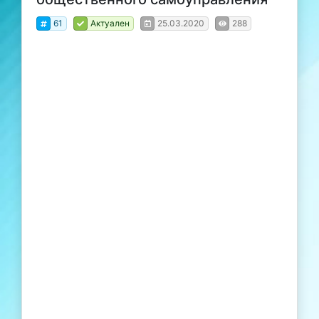
61
Актуален
25.03.2020
288