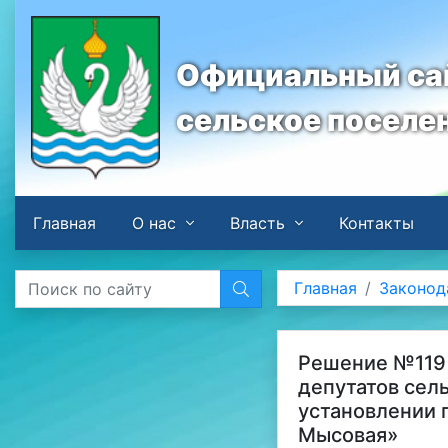
Официальный сай
сельское поселе
Главная
О нас
Власть
Контакты
Главная
Законод
Решение №119 
депутатов сель
установлении 
Мысовая»