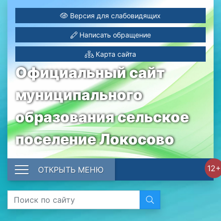
Версия для слабовидящих
Написать обращение
Карта сайта
Официальный сайт
муниципального
образования сельское
поселение Локосово
12+
ОТКРЫТЬ МЕНЮ