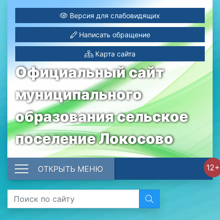
Версия для слабовидящих
Написать обращение
Карта сайта
Официальный сайт
муниципального
образования сельское
поселение Локосово
12+
ОТКРЫТЬ МЕНЮ