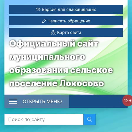
Версия для слабовидящих
Написать обращение
Карта сайта
Официальный сайт
муниципального
образования сельское
поселение Локосово
12+
ОТКРЫТЬ МЕНЮ