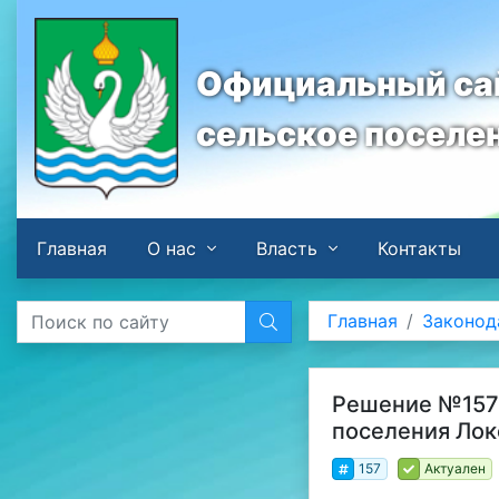
Официальный сай
сельское поселе
Главная
О нас
Власть
Контакты
Главная
Законод
Решение №157 
поселения Локо
157
Актуален