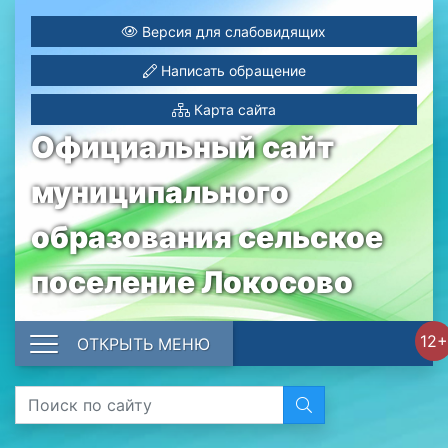
Версия для слабовидящих
Написать обращение
Карта сайта
Официальный сайт
муниципального
образования сельское
поселение Локосово
12+
ОТКРЫТЬ МЕНЮ