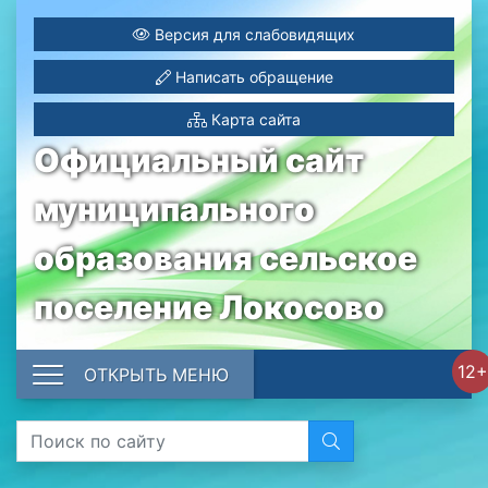
Версия для слабовидящих
Написать обращение
Карта сайта
Официальный сайт
муниципального
образования сельское
поселение Локосово
12+
ОТКРЫТЬ МЕНЮ