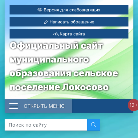
Версия для слабовидящих
Написать обращение
Карта сайта
Официальный сайт
муниципального
образования сельское
поселение Локосово
12+
ОТКРЫТЬ МЕНЮ