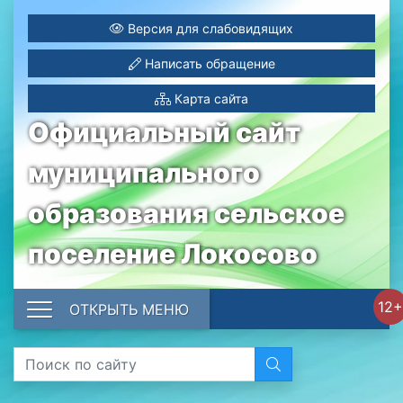
Версия для слабовидящих
Написать обращение
Карта сайта
Официальный сайт
муниципального
образования сельское
поселение Локосово
12+
ОТКРЫТЬ МЕНЮ