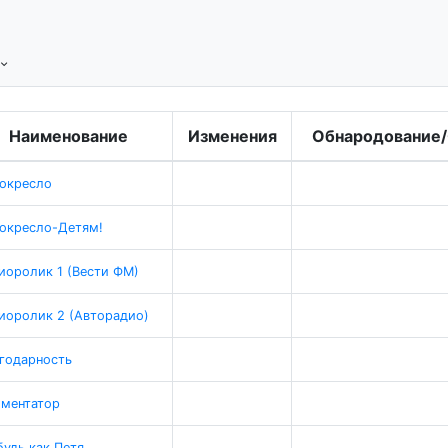
Наименование
Изменения
Обнародование
окресло
окресло-Детям!
иоролик 1 (Вести ФМ)
иоролик 2 (Авторадио)
годарность
ментатор
будь как Петя