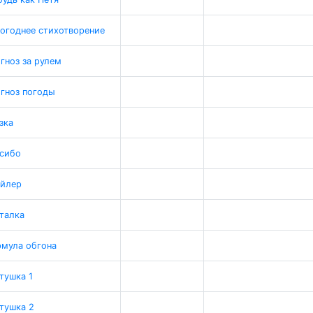
огоднее стихотворение
гноз за рулем
гноз погоды
зка
сибо
ойлер
талка
мула обгона
тушка 1
тушка 2