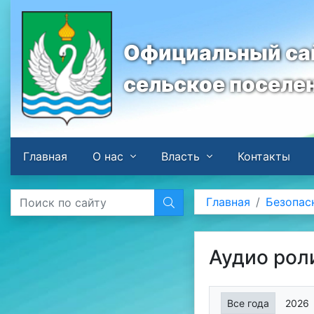
Официальный сай
сельское поселе
Главная
О нас
Власть
Контакты
Главная
Безопас
Аудио рол
Все года
2026