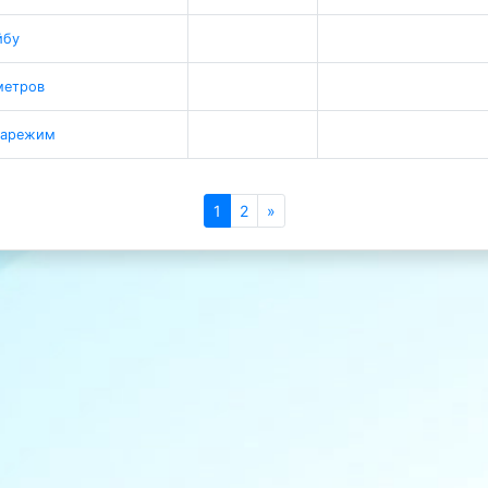
йбу
метров
иарежим
1
2
»