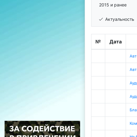
2015 и ранее
Актуальность
№
Дата
Авт
Авт
Ауд
Ауд
Бла
Ком
Не 