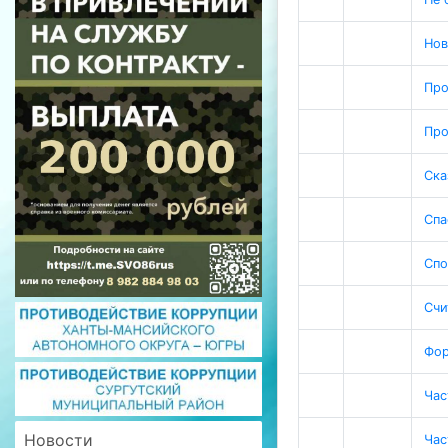
Нов
Про
Про
Ска
Спа
Сп
Счи
Фор
Час
Новости
Час