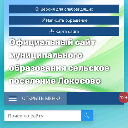
Версия для слабовидящих
Написать обращение
Карта сайта
Официальный сайт
муниципального
образования сельское
поселение Локосово
12+
ОТКРЫТЬ МЕНЮ