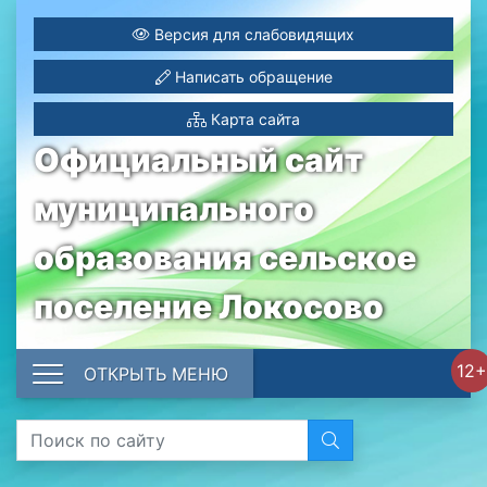
Версия для слабовидящих
Написать обращение
Карта сайта
Официальный сайт
муниципального
образования сельское
поселение Локосово
12+
ОТКРЫТЬ МЕНЮ