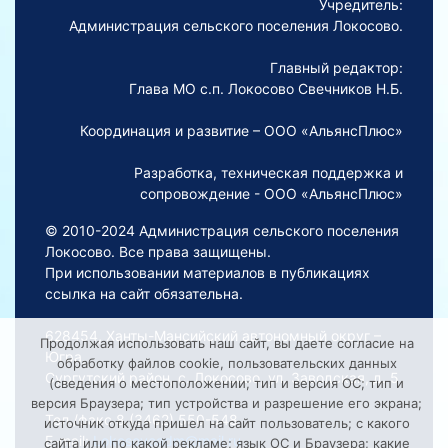
Учредитель:
Администрация сельского поселения Локосово.
Главный редактор:
Глава МО с.п. Локосово Свечников Н.Б.
Координация и развитие – ООО «АльянсПлюс»
Разработка, техническая поддержка и
сопровождение - ООО «АльянсПлюс»
© 2010-2024 Администрация сельского поселения
Локосово. Все права защищены.
При использовании материалов в публикациях
ссылка на сайт обязательна.
628454, Ханты-Мансийский автономный округ –
Продолжая использовать наш сайт, вы даете согласие на
Югра,
обработку файлов cookie, пользовательских данных
Сургутский район, с. Локосово, ул. Заводская, д. 5
(сведения о местоположении; тип и версия ОС; тип и
версия Браузера; тип устройства и разрешение его экрана;
Тел./факс 8 (3462) 550-548
источник откуда пришел на сайт пользователь; с какого
E-mail:
Lokosovoadm@mail.ru
сайта или по какой рекламе; язык ОС и Браузера; какие