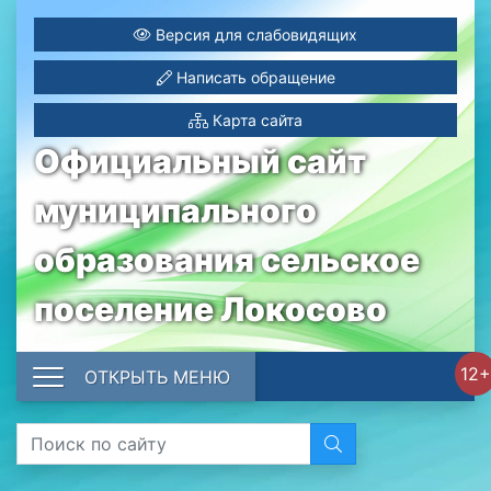
Версия для слабовидящих
Написать обращение
Карта сайта
Официальный сайт
муниципального
образования сельское
поселение Локосово
12+
ОТКРЫТЬ МЕНЮ