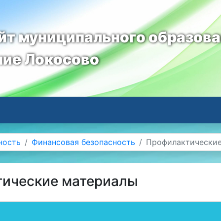
т муниципального образов
ние Локосово
ность
Финансовая безопасность
Профилактически
ические материалы