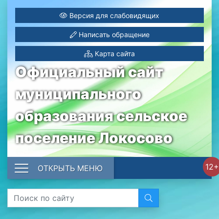
Версия для слабовидящих
Написать обращение
Карта сайта
Официальный сайт
муниципального
образования сельское
поселение Локосово
12+
ОТКРЫТЬ МЕНЮ