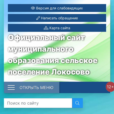
Версия для слабовидящих
Написать обращение
Карта сайта
Официальный сайт
муниципального
образования сельское
поселение Локосово
12+
ОТКРЫТЬ МЕНЮ