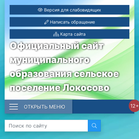
Версия для слабовидящих
Написать обращение
Карта сайта
Официальный сайт
муниципального
образования сельское
поселение Локосово
12+
ОТКРЫТЬ МЕНЮ