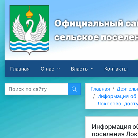
Официальный сай
сельское поселе
Главная
О нас
Власть
Контакты
Главная
Деятель
Информация об 
Локосово, дост
Информация об
поселения Лок