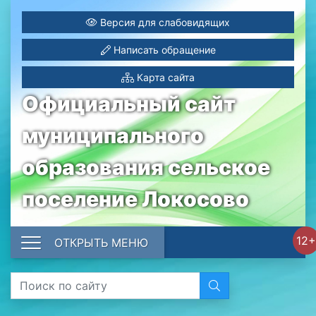
Версия для слабовидящих
Написать обращение
Карта сайта
Официальный сайт
муниципального
образования сельское
поселение Локосово
12+
ОТКРЫТЬ МЕНЮ