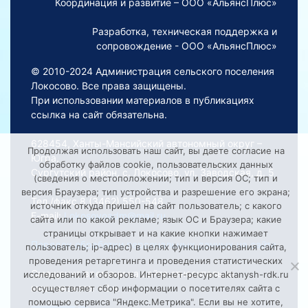
Координация и развитие – ООО «АльянсПлюс»
Разработка, техническая поддержка и
сопровождение - ООО «АльянсПлюс»
© 2010-2024 Администрация сельского поселения
Локосово. Все права защищены.
При использовании материалов в публикациях
ссылка на сайт обязательна.
628454, Ханты-Мансийский автономный округ –
Продолжая использовать наш сайт, вы даете согласие на
Югра,
обработку файлов cookie, пользовательских данных
Сургутский район, с. Локосово, ул. Заводская, д. 5
(сведения о местоположении; тип и версия ОС; тип и
версия Браузера; тип устройства и разрешение его экрана;
Тел./факс 8 (3462) 550-548
источник откуда пришел на сайт пользователь; с какого
E-mail:
Lokosovoadm@mail.ru
сайта или по какой рекламе; язык ОС и Браузера; какие
страницы открывает и на какие кнопки нажимает
Порядок обработки персональных данных на сайте
пользователь; ip-адрес) в целях функционирования сайта,
проведения ретаргетинга и проведения статистических
Смещение времени на сайте относительно
исследований и обзоров. Интернет-ресурс aktanysh-rdk.ru
московского: +2 ч.
осуществляет сбор информации о посетителях сайта с
помощью сервиса "Яндекс.Метрика". Если вы не хотите,