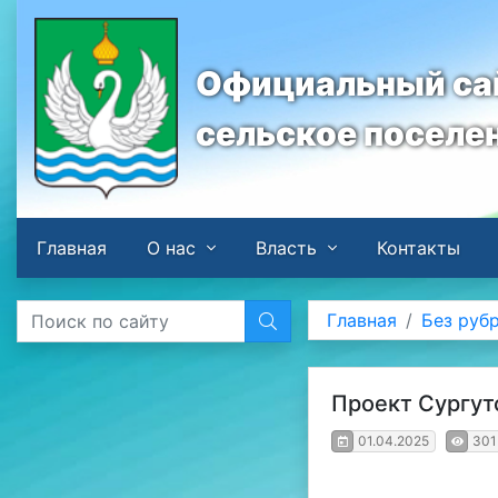
Официальный сай
сельское поселе
Главная
О нас
Власть
Контакты
Главная
Без руб
Проект Сургут
01.04.2025
301