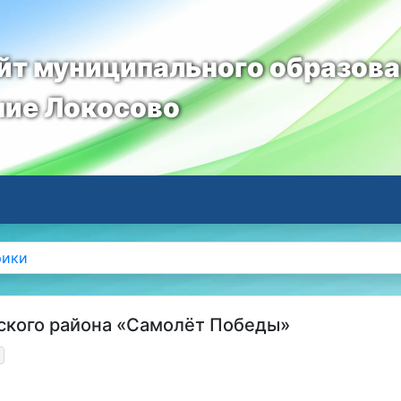
т муниципального образов
ние Локосово
рики
ского района «Самолёт Победы»