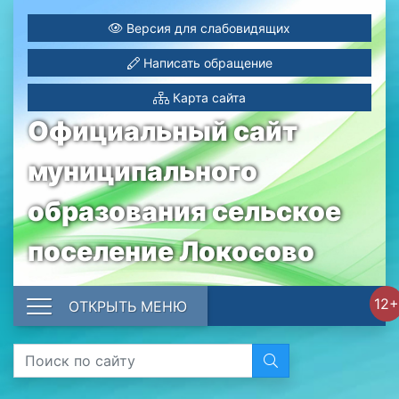
Версия для слабовидящих
Написать обращение
Карта сайта
Официальный сайт
муниципального
образования сельское
поселение Локосово
12+
ОТКРЫТЬ МЕНЮ